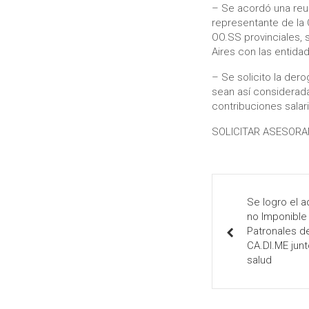
– Se acordó una reun
representante de la 
OO.SS provinciales,
Aires con las entida
– Se solicito la der
sean así consideradas
contribuciones salari
SOLICITAR ASESORA
Se logro el 
no Imponible
Patronales d
CA.DI.ME jun
salud