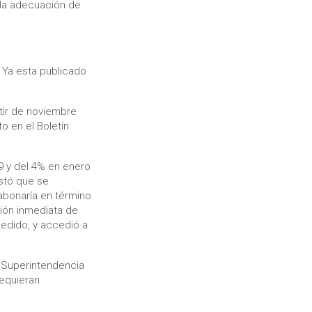
 la adecuación de
 Ya esta publicado
tir de noviembre
o en el Boletín
9 y del 4% en enero
estó que se
abonaría en término
ción inmediata de
pedido, y accedió a
 Superintendencia
requieran