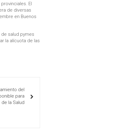
rovinciales. El
era de diversas
viembre en Buenos
s de salud pymes
r la alícuota de las
tamiento del
ponible para
 de la Salud