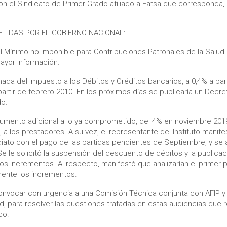
n el Sindicato de Primer Grado afiliado a Fatsa que corresponda,
IDAS POR EL GOBIERNO NACIONAL:
 Mínimo no Imponible para Contribuciones Patronales de la Salud.
ayor Información.
da del Impuesto a los Débitos y Créditos bancarios, a 0,4% a par
artir de febrero 2010. En los próximos días se publicaría un Decret
do.
aumento adicional a lo ya comprometido, del 4% en noviembre 201
, a los prestadores. A su vez, el representante del Instituto manif
diato con el pago de las partidas pendientes de Septiembre, y se 
e le solicitó la suspensión del descuento de débitos y la publica
los incrementos. Al respecto, manifestó que analizarían el primer 
mente los incrementos.
vocar con urgencia a una Comisión Técnica conjunta con AFIP y
d, para resolver las cuestiones tratadas en estas audiencias que 
co.