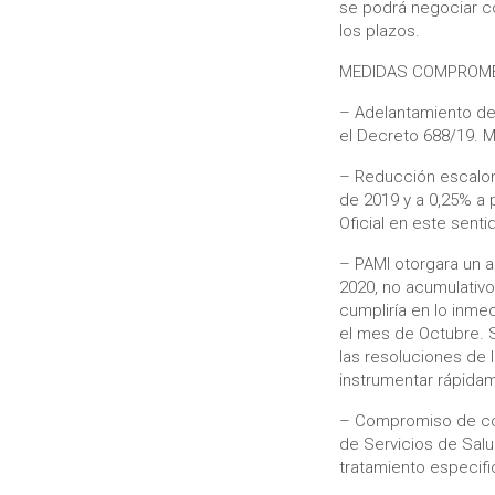
se podrá negociar co
los plazos.
MEDIDAS COMPROMET
– Adelantamiento del
el Decreto 688/19. M
– Reducción escalona
de 2019 y a 0,25% a p
Oficial en este senti
– PAMI otorgara un 
2020, no acumulativo
cumpliría en lo inme
el mes de Octubre. S
las resoluciones de 
instrumentar rápida
– Compromiso de con
de Servicios de Salu
tratamiento especifi