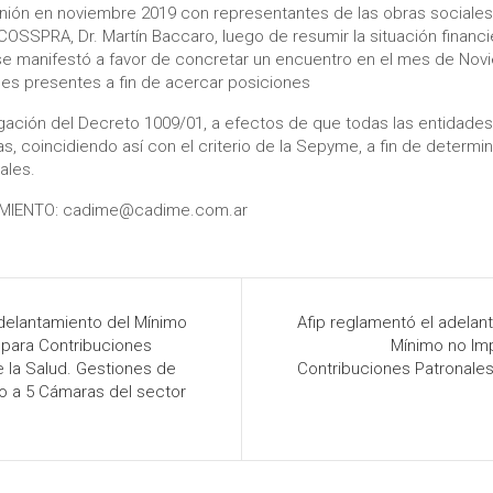
ión en noviembre 2019 con representantes de las obras sociales p
COSSPRA, Dr. Martín Baccaro, luego de resumir la situación financi
 se manifestó a favor de concretar un encuentro en el mes de No
des presentes a fin de acercar posiciones
ogación del Decreto 1009/01, a efectos de que todas las entidade
, coincidiendo así con el criterio de la Sepyme, a fin de determina
ales.
MIENTO: cadime@cadime.com.ar
adelantamiento del Mínimo
Afip reglamentó el adelan
 para Contribuciones
Mínimo no Im
e la Salud. Gestiones de
Contribuciones Patronales
to a 5 Cámaras del sector