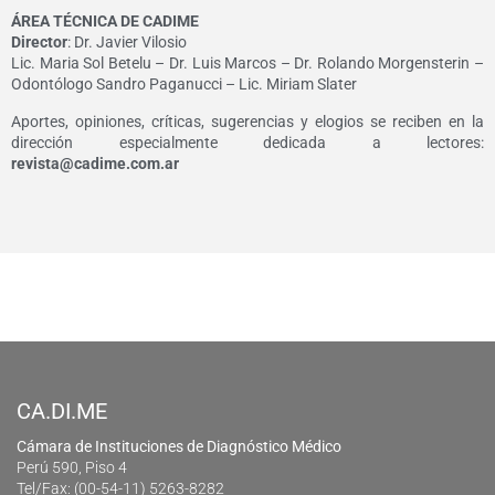
ÁREA TÉCNICA DE CADIME
Director
: Dr. Javier Vilosio
Lic. Maria Sol Betelu – Dr. Luis Marcos – Dr. Rolando Morgensterin –
Odontólogo Sandro Paganucci – Lic. Miriam Slater
Aportes, opiniones, críticas, sugerencias y elogios se reciben en la
dirección especialmente dedicada a lectores:
revista@cadime.com.ar
CA.DI.ME
Cámara de Instituciones de Diagnóstico Médico
Perú 590, Piso 4
Tel/Fax: (00-54-11) 5263-8282