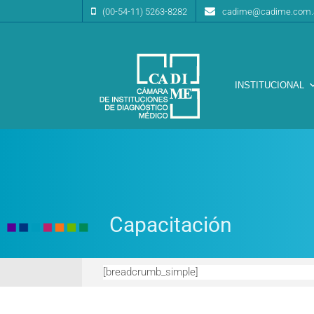
(00-54-11) 5263-8282
cadime@cadime.com.
INSTITUCIONAL
Cámara de Instituciones de Diagnóstico Médico
CA.DI.ME.
Escenario
Capacitación
[breadcrumb_simple]