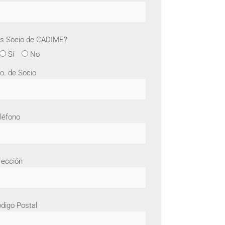
s Socio de CADIME?
Sí
No
o. de Socio
léfono
rección
digo Postal