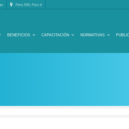
ar
Perú 590, Piso 4
BENEFICIOS
CAPACITACIÓN
NORMATIVAS
PUBLI
s económicos y su efecto sobre el sistem