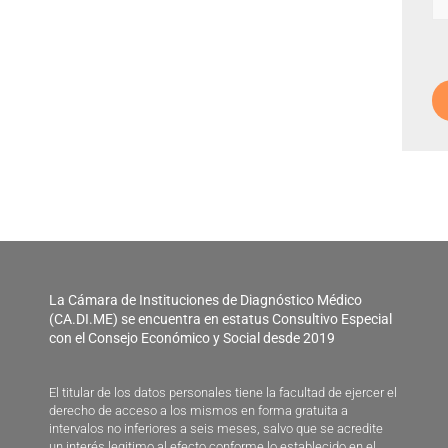
La Cámara de Instituciones de Diagnóstico Médico
(CA.DI.ME) se encuentra en estatus Consultivo Especial
con el Consejo Económico y Social desde 2019
El titular de los datos personales tiene la facultad de ejercer el
derecho de acceso a los mismos en forma gratuita a
intervalos no inferiores a seis meses, salvo que se acredite
un interés legitimo al efecto conforme lo establecido en el