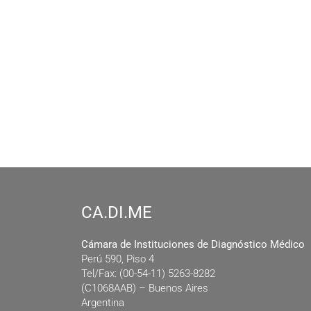
CA.DI.ME
Cámara de Instituciones de Diagnóstico Médico
Perú 590, Piso 4
Tel/Fax: (00-54-11) 5263-8282
(C1068AAB) – Buenos Aires
Argentina