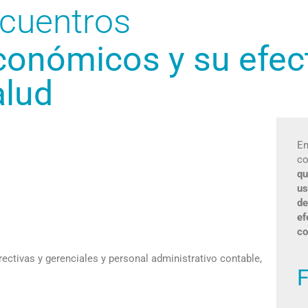
ncuentros
conómicos y su efect
alud
En
co
qu
us
de
ef
co
ectivas y gerenciales y personal administrativo contable,
F