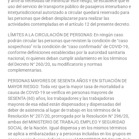
y ante la necesidad de minimizar este riesgo, se establece que el
uso del servicio de transporte público de pasajeros interurbano e
interjurisdiccional autorizado a circular quedará reservado para
las personas que deban desplazarse para realizar las
actividades contempladas en el artículo 12 del presente decreto.
LÍMITES A LA CIRCULACIÓN DE PERSONAS: En ningún caso
podrán circular las personas que revisten la condición de “caso
sospechoso” ni la condición de “caso confirmado” de COVID-19,
conforme definiciones establecidas por la autoridad sanitaria
nacional, ni quienes deban cumplir aislamiento en los términos
del Decreto N° 260/20, su modificatorio y normas
complementarias.
PERSONAS MAYORES DE SESENTA AÑOS Y EN SITUACIÓN DE
MAYOR RIESGO: Toda vez que la mayor tasa de mortalidad a
causa de COVID-19 se verifica en personas mayores de
SESENTA (60) años, los trabajadores y las trabajadoras
mayores de esa edad están dispensados y dispensadas del
deber de asistencia al lugar de trabajo en los términos de la
Resolución N° 207/20, prorrogada por la Resolución N° 296/20,
ambas del MINISTERIO DE TRABAJO, EMPLEO Y SEGURIDAD
SOCIAL de la Nación. Igual dispensa y en los mismos términos
se aplica a embarazadas y a personas incluidas en los grupos en