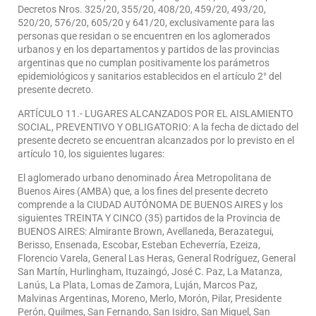
Decretos Nros. 325/20, 355/20, 408/20, 459/20, 493/20,
520/20, 576/20, 605/20 y 641/20, exclusivamente para las
personas que residan o se encuentren en los aglomerados
urbanos y en los departamentos y partidos de las provincias
argentinas que no cumplan positivamente los parámetros
epidemiológicos y sanitarios establecidos en el artículo 2° del
presente decreto.
ARTÍCULO 11.- LUGARES ALCANZADOS POR EL AISLAMIENTO
SOCIAL, PREVENTIVO Y OBLIGATORIO: A la fecha de dictado del
presente decreto se encuentran alcanzados por lo previsto en el
artículo 10, los siguientes lugares:
El aglomerado urbano denominado Área Metropolitana de
Buenos Aires (AMBA) que, a los fines del presente decreto
comprende a la CIUDAD AUTÓNOMA DE BUENOS AIRES y los
siguientes TREINTA Y CINCO (35) partidos de la Provincia de
BUENOS AIRES: Almirante Brown, Avellaneda, Berazategui,
Berisso, Ensenada, Escobar, Esteban Echeverría, Ezeiza,
Florencio Varela, General Las Heras, General Rodríguez, General
San Martín, Hurlingham, Ituzaingó, José C. Paz, La Matanza,
Lanús, La Plata, Lomas de Zamora, Luján, Marcos Paz,
Malvinas Argentinas, Moreno, Merlo, Morón, Pilar, Presidente
Perón, Quilmes, San Fernando, San Isidro, San Miguel, San