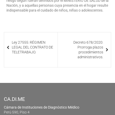
riesgo según fueran definidos por el MINISTERIO DE SALUD de la
Nación, y a aquellas personas cuya presencia en el hogar resulte
indispensable para el cuidado de niños, niñas o adolescentes.
Ley 27555: RÉGIMEN
Decreto 678/2020:
LEGAL DEL CONTRATO DE
Prorroga plazos
TELETRABAJO.
procedimientos
administrativos.
CA.DI.ME
Cámara de Instituciones de Diagnóstico Médico
Perú 590, Piso 4