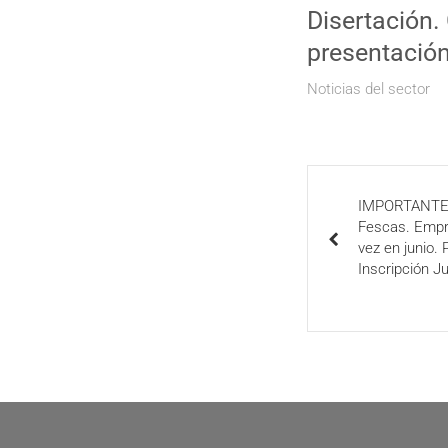
Disertación.
presentación
Noticias del sector
IMPORTANTE:
Fescas. Empre
vez en junio. 
Inscripción Ju