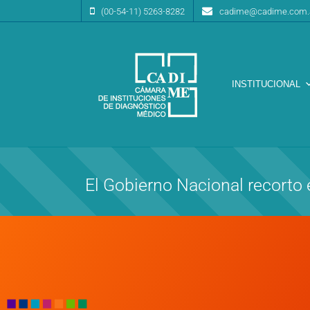
(00-54-11) 5263-8282
cadime@cadime.com.
INSTITUCIONAL
Cámara de Instituciones de Diagnóstico Médico
CA.DI.ME.
El Gobierno Nacional recorto 