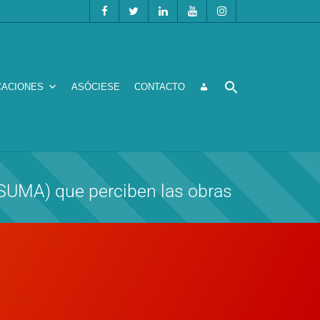
CACIONES
ASÓCIESE
CONTACTO
 (SUMA) que perciben las obras