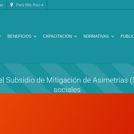
ar
Perú 590, Piso 4
BENEFICIOS
CAPACITACIÓN
NORMATIVAS
PUBLI
el Subsidio de Mitigación de Asimetrías
sociales