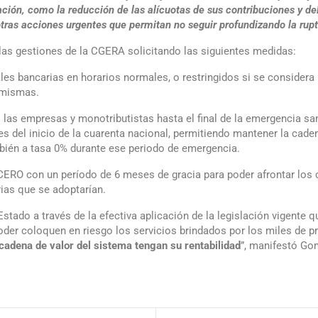
uación, como la reducción de las alícuotas de sus contribuciones y de
as acciones urgentes que permitan no seguir profundizando la ruptu
as gestiones de la CGERA solicitando las siguientes medidas:
les bancarias en horarios normales, o restringidos si se considera
s mismas.
 las empresas y monotributistas hasta el final de la emergencia sa
es del inicio de la cuarenta nacional, permitiendo mantener la cade
ién a tasa 0% durante ese periodo de emergencia.
CERO con un período de 6 meses de gracia para poder afrontar los
rias que se adoptarían.
ado a través de la efectiva aplicación de la legislación vigente qu
oder coloquen en riesgo los servicios brindados por los miles de p
 cadena de valor del sistema tengan su rentabilidad
”, manifestó Go