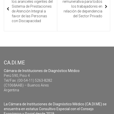
los aranceles vigentes del
remunerativa para todos
Sistema de Prestaciones
los trabajadores en
de Atención Integral a
relación de dependencia
favor de las Personas
del Sector Privado
con Discapacidad
CA.DI.ME
Cámara de Instituciones de Diagnóstico Médico
Perú 590, Piso 4
Tel/Fax: (00-54-11) 5263-8282
(C1068AAB) – Buenos Aires
Argentina
La Cámara de Instituciones de Diagnóstico Médico (CA.DI.ME) se
encuentra en estatus Consultivo Especial con el Consejo
Económico y Social desde 2019