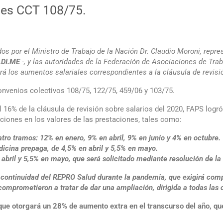
ones CCT 108/75.
idos por el Ministro de Trabajo de la Nación Dr. Claudio Moroni, rep
.DI.ME
-, y las autoridades de la Federación de Asociaciones de Tra
rá los aumentos salariales correspondientes a la cláusula de revisi
onvenios colectivos 108/75, 122/75, 459/06 y 103/75.
el 16% de la cláusula de revisión sobre salarios del 2020, FAPS log
aciones en los valores de las prestaciones, tales como:
tro tramos: 12% en enero, 9% en abril, 9% en junio y 4% en octubre.
icina prepaga, de 4,5% en abril y 5,5% en mayo.
abril y 5,5% en mayo, que será solicitado mediante resolución de la
a continuidad del REPRO Salud durante la pandemia, que exigirá comp
omprometieron a tratar de dar una ampliación, dirigida a todas las c
e otorgará un 28% de aumento extra en el transcurso del año, que