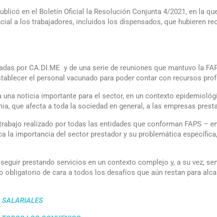
ublicó en el Boletín Oficial la Resolución Conjunta 4/2021, en la 
ncial a los trabajadores, incluidos los dispensados, que hubieren r
zadas por CA.DI.ME y de una serie de reuniones que mantuvo la FAPS
stablecer el personal vacunado para poder contar con recursos prof
 una noticia importante para el sector, en un contexto epidemiológi
ia, que afecta a toda la sociedad en general, a las empresas prest
trabajo realizado por todas las entidades que conforman FAPS – ent
ica la importancia del sector prestador y su problemática específic
eguir prestando servicios en un contexto complejo y, a su vez, sen
o obligatorio de cara a todos los desafíos que aún restan para alc
 SALARIALES