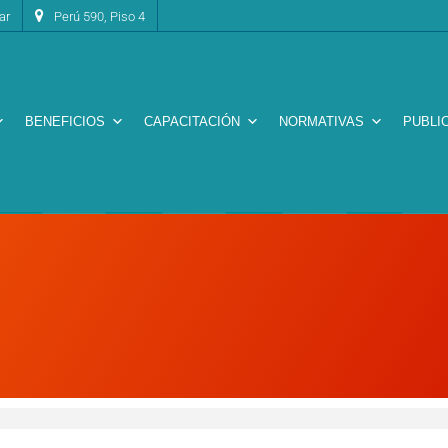
ar
Perú 590, Piso 4
BENEFICIOS
CAPACITACIÓN
NORMATIVAS
PUBLI
Revista CADIME – Época IV Nro. 21