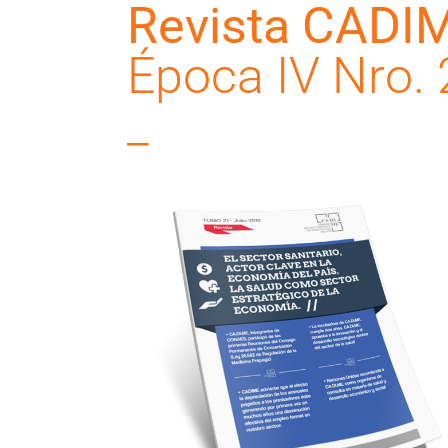
Revista CADI
Época IV Nro. 
_