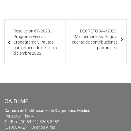
Resolución 67/2023.
DECRETO 394/2023.
Programa Fescas.
Microempresas: Pago a
Cronograma y Pautas
cuenta de contribuciones
para el período de julio a
patronales.
diciembre 2023
CA.DI.ME
Cámara de Instituciones de Diagnóstico Médico
Perú 590, Piso 4
Tel/Fax: (00-54-11) 5263-8282
(C1068AAB) – Buenos Aires