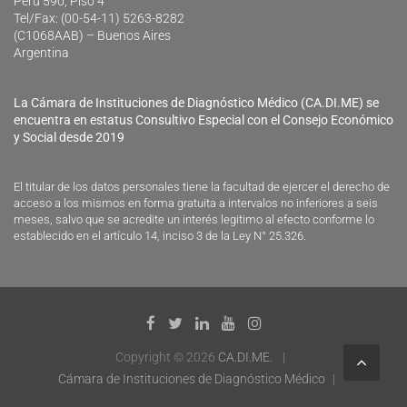
Perú 590, Piso 4
Tel/Fax: (00-54-11) 5263-8282
(C1068AAB) – Buenos Aires
Argentina
La Cámara de Instituciones de Diagnóstico Médico (CA.DI.ME) se
encuentra en estatus Consultivo Especial con el Consejo Económico
y Social desde 2019
El titular de los datos personales tiene la facultad de ejercer el derecho de
acceso a los mismos en forma gratuita a intervalos no inferiores a seis
meses, salvo que se acredite un interés legitimo al efecto conforme lo
establecido en el artículo 14, inciso 3 de la Ley N° 25.326.
Copyright © 2026
CA.DI.ME.
Cámara de Instituciones de Diagnóstico Médico