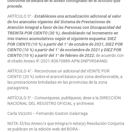
conforme se detalla en el Anexo consignado en el Artículo que
precede.
ARTÍCULO 3°.-
Establécese una actualización adicional al valor
de los aranceles vigentes del Sistema de Prestaciones de
Atención Integral a favor de las Personas con Discapacidad del
TREINTA POR CIENTO (30 %), desdoblando tal incremento en
tres tramos acumulativos según el siguiente esquema: DIEZ
POR CIENTO (10 %) a partir del 1° de octubre de 2021, DIEZ POR
CIENTO (10 %) a partir del 1° de noviembre de 2021 y DIEZ POR
CIENTO (10 %) a partir del 1° de febrero de 2022
, de acuerdo con
el citado Anexo IF-2021-83670889-APN-DNPYRS#AND.
ARTÍCULO 4°.- Reconócese un adicional del VEINTE POR
CIENTO (20 %) sobre el arancel básico por zona desfavorable, a
las prestaciones brindadas en las provincias de la zona
patagónica.
ARTÍCULO 5°.- Comuníquese, publíquese, dese a la DIRECCIÓN
NACIONAL DEL REGISTRO OFICIAL y archívese.
Carla Vizzotti – Fernando Gaston Galarraga
NOTA: El/los Anexo/s que integra/n este(a) Resolución Conjunta
se publican en la edición web del BORA -