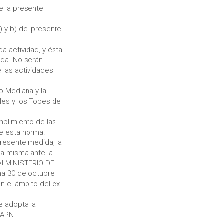
de la presente
 y b) del presente
a actividad, y ésta
ida. No serán
 las actividades
o Mediana y la
les y los Topes de
umplimiento de las
de esta norma.
resente medida, la
la misma ante la
l MINISTERIO DE
ha 30 de octubre
 el ámbito del ex
e adopta la
-APN-