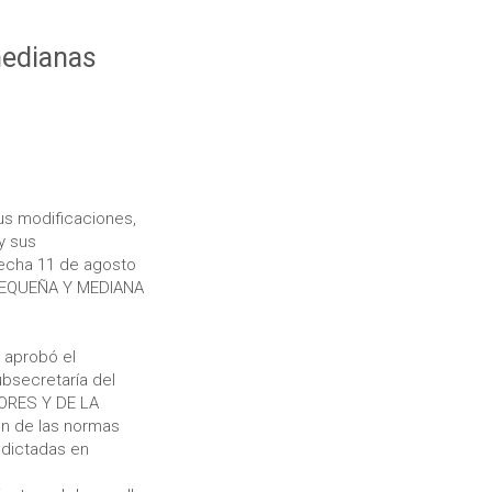
medianas
us modificaciones,
y sus
fecha 11 de agosto
 PEQUEÑA Y MEDIANA
 aprobó el
ubsecretaría del
ORES Y DE LA
n de las normas
s dictadas en