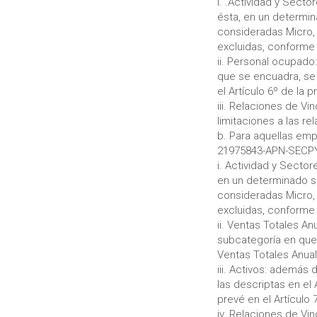
i. .Actividad y Sect
ésta, en un determin
consideradas Micro,
excluidas, conforme l
ii. Personal ocupado
que se encuadra, se
el Artículo 6º de la 
iii. Relaciones de Vi
limitaciones a las re
b. Para aquellas emp
21975843-APN-SECPY
i. Actividad y Secto
en un determinado se
consideradas Micro,
excluidas, conforme l
ii. Ventas Totales A
subcategoría en que 
Ventas Totales Anual
iii. Activos: además
las descriptas en el
prevé en el Artículo
iv. Relaciones de Vi