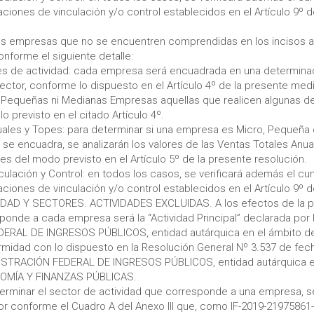
laciones de vinculación y/o control establecidos en el Artículo 9º 
las empresas que no se encuentren comprendidas en los incisos a)
conforme el siguiente detalle:
res de actividad: cada empresa será encuadrada en una determinad
ctor, conforme lo dispuesto en el Artículo 4º de la presente med
 Pequeñas ni Medianas Empresas aquellas que realicen algunas de
o previsto en el citado Artículo 4º.
nuales y Topes: para determinar si una empresa es Micro, Pequeña 
se encuadra, se analizarán los valores de las Ventas Totales Anua
es del modo previsto en el Artículo 5º de la presente resolución.
nculación y Control: en todos los casos, se verificará además el c
laciones de vinculación y/o control establecidos en el Artículo 9º 
IDAD Y SECTORES. ACTIVIDADES EXCLUIDAS. A los efectos de la p
ponde a cada empresa será la “Actividad Principal” declarada por 
ERAL DE INGRESOS PÚBLICOS, entidad autárquica en el ámbito de
midad con lo dispuesto en la Resolución General Nº 3.537 de fec
ISTRACIÓN FEDERAL DE INGRESOS PÚBLICOS, entidad autárquica en
OMÍA Y FINANZAS PÚBLICAS.
erminar el sector de actividad que corresponde a una empresa, s
or conforme el Cuadro A del Anexo III que, como IF-2019-21975861