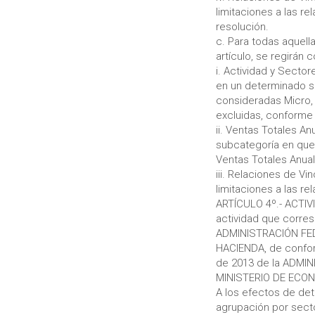
limitaciones a las re
resolución.
c. Para todas aquel
artículo, se regirán 
i. Actividad y Secto
en un determinado se
consideradas Micro,
excluidas, conforme l
ii. Ventas Totales A
subcategoría en que 
Ventas Totales Anual
iii. Relaciones de Vi
limitaciones a las re
ARTÍCULO 4º.- ACTIV
actividad que corres
ADMINISTRACIÓN FED
HACIENDA, de confor
de 2013 de la ADMIN
MINISTERIO DE ECON
A los efectos de det
agrupación por sect