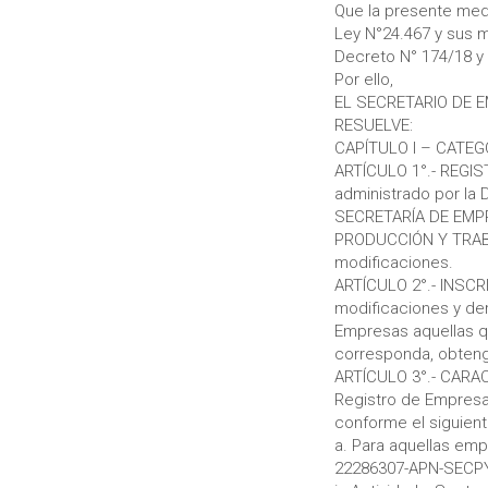
Que la presente medi
Ley N°24.467 y sus mo
Decreto N° 174/18 y 
Por ello,
EL SECRETARIO DE 
RESUELVE:
CAPÍTULO I – CATEG
ARTÍCULO 1°.- REGI
administrado por la 
SECRETARÍA DE EMP
PRODUCCIÓN Y TRABAJO
modificaciones.
ARTÍCULO 2°.- INSCRI
modificaciones y d
Empresas aquellas q
corresponda, obteng
ARTÍCULO 3°.- CARAC
Registro de Empresa
conforme el siguient
a. Para aquellas emp
22286307-APN-SECPY