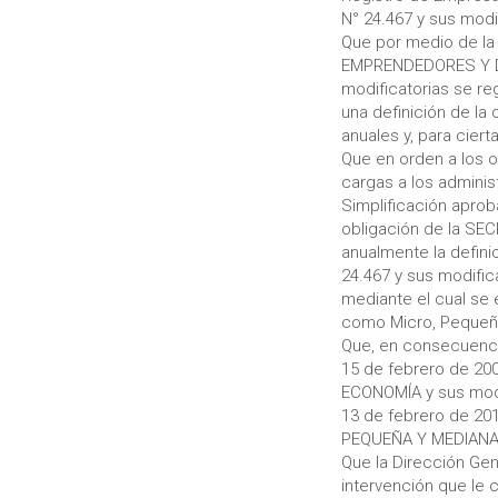
N° 24.467 y sus modi
Que por medio de la
EMPRENDEDORES Y D
modificatorias se re
una definición de la
anuales y, para ciert
Que en orden a los o
cargas a los adminis
Simplificación apro
obligación de la S
anualmente la defini
24.467 y sus modific
mediante el cual se 
como Micro, Pequeña
Que, en consecuenci
15 de febrero de 2
ECONOMÍA y sus modi
13 de febrero de 20
PEQUEÑA Y MEDIANA
Que la Dirección Ge
intervención que le