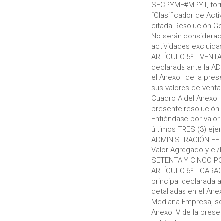
SECPYME#MPYT, forma 
“Clasificador de Act
citada Resolución 
No serán considerad
actividades excluidas
ARTÍCULO 5º.- VENTA
declarada ante la A
el Anexo I de la pr
sus valores de vent
Cuadro A del Anexo 
presente resolución.
Entiéndase por valor
últimos TRES (3) eje
ADMINISTRACIÓN FEDE
Valor Agregado y el/
SETENTA Y CINCO POR
ARTÍCULO 6º.- CARA
principal declarada
detalladas en el Ane
Mediana Empresa, se
Anexo IV de la presen