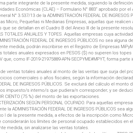
parte integrante de la presente medida, siguiendo la definición
ividades Económicas (CLAE) – Formulario N° 883” aprobado por el A
General N° 3.537/13 de la ADMINISTRACIÓN FEDERAL DE INGRESOS 
as Micro, Pequeñas ni Medianas Empresas, aquellas que realicen 
 que se detallan en el Cuadro B del Anexo III de la presente resol
S TOTALES ANUALES Y TOPES. Aquellas empresas cuya actividad 
DMINISTRACIÓN FEDERAL DE INGRESOS PÚBLICOS no sea alguna de 
esente medida, podrán inscribirse en el Registro de Empresas MiP
as totales anuales expresados en PESOS ($) no superen los topes 
IV que, como IF-2019-21975889-APN-SECPYME#MPYT, forma parte in
 de ventas totales anuales al monto de las ventas que surja del p
rcicios comerciales o años fiscales, según la información declarad
RAL DE INGRESOS PÚBLICOS. Se excluirá del cálculo el monto de
los impuesto/s interno/s que pudiera/n corresponder; y se deducir
 CIENTO (75 %) del monto de las exportaciones.
CTERIZACIÓN SEGÚN PERSONAL OCUPADO. Para aquellas empresas 
 ante la ADMINISTRACIÓN FEDERAL DE INGRESOS PÚBLICOS sea algu
xo I de la presente medida, a efectos de la inscripción como Micr
 considerarán los límites de personal ocupado establecidos en el
te medida, sin analizarse las ventas totales.