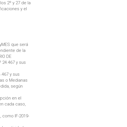
os 2º y 27 de la
ficaciones y el
PyMES que será
ndiente de la
RIO DE
º 24.467 y sus
4.467 y sus
ñas o Medianas
edida, según
pción en el
en cada caso,
, como IF-2019-