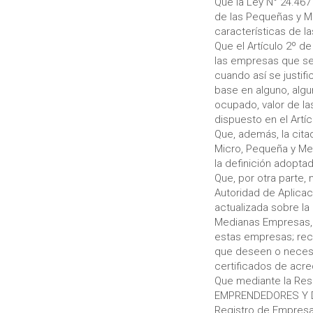
Que la Ley N° 24.467
de las Pequeñas y M
características de l
Que el Artículo 2º de
las empresas que se
cuando así se justifi
base en alguno, algu
ocupado, valor de las
dispuesto en el Artí
Que, además, la cita
Micro, Pequeña y Me
la definición adoptad
Que, por otra parte, 
Autoridad de Aplicac
actualizada sobre la
Medianas Empresas, 
estas empresas; reca
que deseen o necesi
certificados de acr
Que mediante la Res
EMPRENDEDORES Y DE
Registro de Empresas