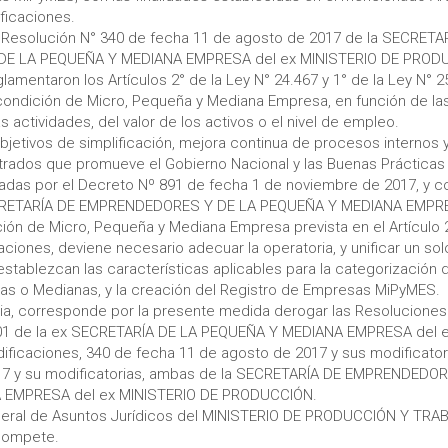
ficaciones.
 Resolución N° 340 de fecha 11 de agosto de 2017 de la SECRETA
E LA PEQUEÑA Y MEDIANA EMPRESA del ex MINISTERIO DE PRODU
glamentaron los Artículos 2° de la Ley N° 24.467 y 1° de la Ley N° 
 condición de Micro, Pequeña y Mediana Empresa, en función de las
as actividades, del valor de los activos o el nivel de empleo.
bjetivos de simplificación, mejora continua de procesos internos 
trados que promueve el Gobierno Nacional y las Buenas Prácticas
badas por el Decreto Nº 891 de fecha 1 de noviembre de 2017, y c
ECRETARÍA DE EMPRENDEDORES Y DE LA PEQUEÑA Y MEDIANA EMPRE
ción de Micro, Pequeña y Mediana Empresa prevista en el Artículo 
aciones, deviene necesario adecuar la operatoria, y unificar un so
establezcan las características aplicables para la categorización
s o Medianas, y la creación del Registro de Empresas MiPyMES.
a, corresponde por la presente medida derogar las Resoluciones
001 de la ex SECRETARÍA DE LA PEQUEÑA Y MEDIANA EMPRESA del 
ficaciones, 340 de fecha 11 de agosto de 2017 y sus modificatori
17 y su modificatorias, ambas de la SECRETARÍA DE EMPRENDEDO
 EMPRESA del ex MINISTERIO DE PRODUCCIÓN.
neral de Asuntos Jurídicos del MINISTERIO DE PRODUCCIÓN Y TRA
 compete.