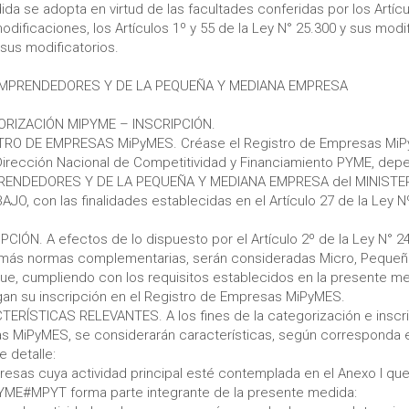
da se adopta en virtud de las facultades conferidas por los Artícul
dificaciones, los Artículos 1º y 55 de la Ley N° 25.300 y sus modi
sus modificatorios.
EMPRENDEDORES Y DE LA PEQUEÑA Y MEDIANA EMPRESA
ORIZACIÓN MIPYME – INSCRIPCIÓN.
STRO DE EMPRESAS MiPyMES. Créase el Registro de Empresas Mi
Dirección Nacional de Competitividad y Financiamiento PYME, depe
RENDEDORES Y DE LA PEQUEÑA Y MEDIANA EMPRESA del MINISTE
, con las finalidades establecidas en el Artículo 27 de la Ley N
PCIÓN. A efectos de lo dispuesto por el Artículo 2º de la Ley N° 2
emás normas complementarias, serán consideradas Micro, Peque
ue, cumpliendo con los requisitos establecidos en la presente m
an su inscripción en el Registro de Empresas MiPyMES.
TERÍSTICAS RELEVANTES. A los fines de la categorización e inscri
s MiPyMES, se considerarán características, según corresponda 
e detalle:
resas cuya actividad principal esté contemplada en el Anexo I que
ME#MPYT forma parte integrante de la presente medida: