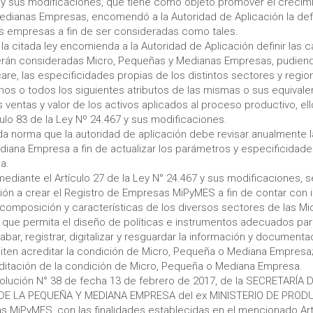
 y sus modificaciones, que tiene como objeto promover el crecimie
edianas Empresas, encomendó a la Autoridad de Aplicación la defi
as empresas a fin de ser consideradas como tales.
 la citada ley encomienda a la Autoridad de Aplicación definir las c
rán consideradas Micro, Pequeñas y Medianas Empresas, pudien
care, las especificidades propias de los distintos sectores y regio
nos o todos los siguientes atributos de las mismas o sus equivale
 ventas y valor de los activos aplicados al proceso productivo, ello
culo 83 de la Ley Nº 24.467 y sus modificaciones.
da norma que la autoridad de aplicación debe revisar anualmente l
diana Empresa a fin de actualizar los parámetros y especificida
a.
mediante el Artículo 27 de la Ley N° 24.467 y sus modificaciones, se
ión a crear el Registro de Empresas MiPyMES a fin de contar con 
 composición y características de los diversos sectores de las M
que permita el diseño de políticas e instrumentos adecuados par
bar, registrar, digitalizar y resguardar la información y documen
ten acreditar la condición de Micro, Pequeña o Mediana Empresa; 
editación de la condición de Micro, Pequeña o Mediana Empresa.
olución N° 38 de fecha 13 de febrero de 2017, de la SECRETARÍA 
 LA PEQUEÑA Y MEDIANA EMPRESA del ex MINISTERIO DE PRODUC
 MiPyMES, con las finalidades establecidas en el mencionado Artí