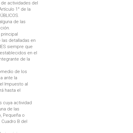
 de actividades del
rtículo 1° de la
PÚBLICOS.
alguna de las
ución.
principal
las detalladas en
yMES siempre que
establecidos en el
tegrante de la
romedio de los
a ante la
l Impuesto al
á hasta el
cuya actividad
na de las
o, Pequeña o
 Cuadro B del