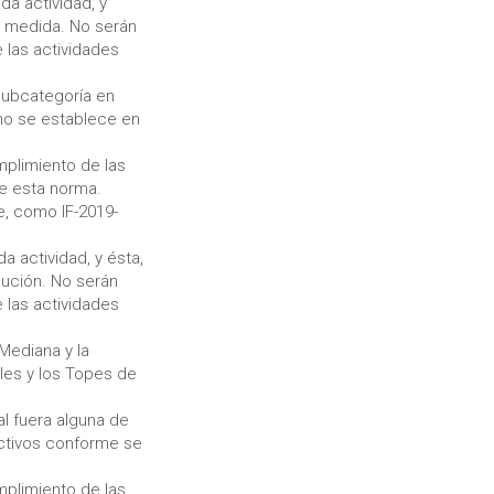
a actividad, y
e medida. No serán
 las actividades
 subcategoría en
mo se establece en
umplimiento de las
de esta norma.
e, como IF-2019-
 actividad, y ésta,
lución. No serán
 las actividades
Mediana y la
les y los Topes de
al fuera alguna de
activos conforme se
mplimiento de las