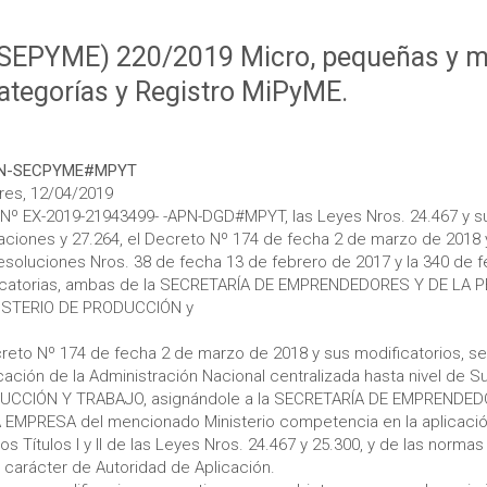
(SEPYME) 220/2019 Micro, pequeñas y 
ategorías y Registro MiPyME.
PN-SECPYME#MPYT
res, 12/04/2019
 Nº EX-2019-21943499- -APN-DGD#MPYT, las Leyes Nros. 24.467 y s
aciones y 27.264, el Decreto Nº 174 de fecha 2 de marzo de 2018 
Resoluciones Nros. 38 de fecha 13 de febrero de 2017 y la 340 de 
ficatorias, ambas de la SECRETARÍA DE EMPRENDEDORES Y DE LA
ISTERIO DE PRODUCCIÓN y
reto Nº 174 de fecha 2 de marzo de 2018 y sus modificatorios, se
ación de la Administración Nacional centralizada hasta nivel de S
UCCIÓN Y TRABAJO, asignándole a la SECRETARÍA DE EMPRENDED
EMPRESA del mencionado Ministerio competencia en la aplicació
s Títulos I y II de las Leyes Nros. 24.467 y 25.300, y de las norma
carácter de Autoridad de Aplicación.