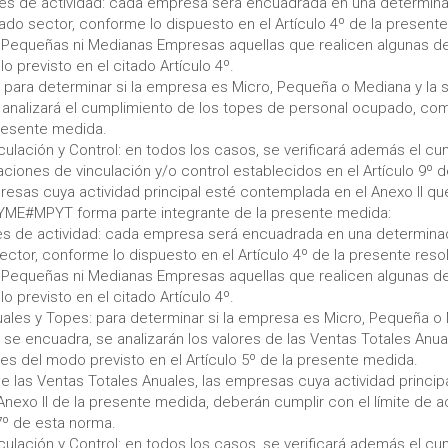
ores de actividad: cada empresa será encuadrada en una determinad
ado sector, conforme lo dispuesto en el Artículo 4º de la present
 Pequeñas ni Medianas Empresas aquellas que realicen algunas de
o previsto en el citado Artículo 4º.
: para determinar si la empresa es Micro, Pequeña o Mediana y la
 analizará el cumplimiento de los topes de personal ocupado, co
presente medida.
nculación y Control: en todos los casos, se verificará además el c
laciones de vinculación y/o control establecidos en el Artículo 9º 
resas cuya actividad principal esté contemplada en el Anexo II qu
ME#MPYT forma parte integrante de la presente medida:
res de actividad: cada empresa será encuadrada en una determinada
ctor, conforme lo dispuesto en el Artículo 4º de la presente reso
 Pequeñas ni Medianas Empresas aquellas que realicen algunas de
o previsto en el citado Artículo 4º.
nuales y Topes: para determinar si la empresa es Micro, Pequeña o 
se encuadra, se analizarán los valores de las Ventas Totales Anua
es del modo previsto en el Artículo 5º de la presente medida.
 de las Ventas Totales Anuales, las empresas cuya actividad princip
 Anexo II de la presente medida, deberán cumplir con el límite de 
 7º de esta norma.
nculación y Control: en todos los casos, se verificará además el cu