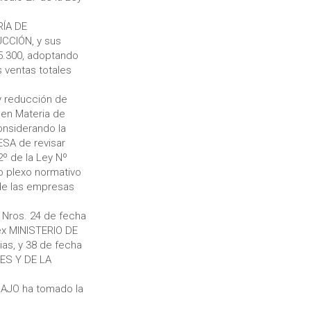
RÍA DE
CCIÓN, y sus
25.300, adoptando
 ventas totales
y reducción de
 en Materia de
onsiderando la
SA de revisar
2º de la Ley Nº
lo plexo normativo
 de las empresas
 Nros. 24 de fecha
ex MINISTERIO DE
as, y 38 de fecha
RES Y DE LA
BAJO ha tomado la