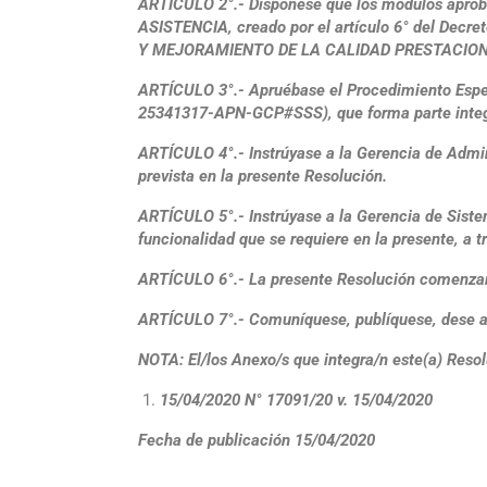
ARTICULO 2°.- Dispónese que los módulos aproba
ASISTENCIA, creado por el artículo 6° del D
Y MEJORAMIENTO DE LA CALIDAD PRESTACIONAL 
ARTÍCULO 3°.- Apruébase el Procedimiento Espec
25341317-APN-GCP#SSS), que forma parte integr
ARTÍCULO 4°.- Instrúyase a la Gerencia de Admini
prevista en la presente Resolución.
ARTÍCULO 5°.- Instrúyase a la Gerencia de Sistem
funcionalidad que se requiere en la presente, a t
ARTÍCULO 6°.- La presente Resolución comenzará a 
ARTÍCULO 7°.- Comuníquese, publíquese, dese a
NOTA: El/los Anexo/s que integra/n este(a) Reso
15/04/2020 N° 17091/20 v. 15/04/2020
Fecha de publicación 15/04/2020