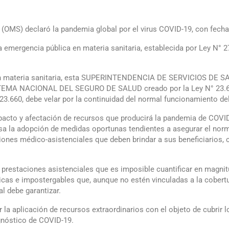
) declaró la pandemia global por el virus COVID-19, con fecha
emergencia pública en materia sanitaria, establecida por Ley N° 27.
en materia sanitaria, esta SUPERINTENDENCIA DE SERVICIOS DE SA
SISTEMA NACIONAL DEL SEGURO DE SALUD creado por la Ley N° 23.66
23.660, debe velar por la continuidad del normal funcionamiento d
 impacto y afectación de recursos que producirá la pandemia de COV
iosa la adopción de medidas oportunas tendientes a asegurar el no
ciones médico-asistenciales que deben brindar a sus beneficiarios
restaciones asistenciales que es imposible cuantificar en magnit
icas e impostergables que, aunque no estén vinculadas a la cobert
l debe garantizar.
r la aplicación de recursos extraordinarios con el objeto de cubri
gnóstico de COVID-19.