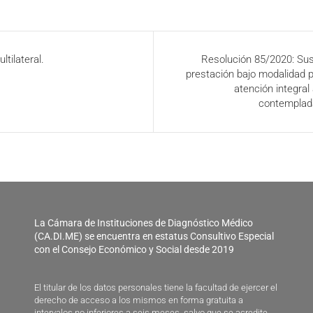
tilateral.
Resolución 85/2020: Susp
prestación bajo modalidad p
atención integral
contemplada
La Cámara de Instituciones de Diagnóstico Médico
(CA.DI.ME) se encuentra en estatus Consultivo Especial
con el Consejo Económico y Social desde 2019
El titular de los datos personales tiene la facultad de ejercer el
derecho de acceso a los mismos en forma gratuita a
intervalos no inferiores a seis meses, salvo que se acredite