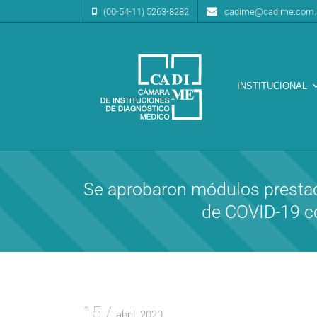
(00-54-11) 5263-8282
cadime@cadime.com.
INSTITUCIONAL
Cámara de Instituciones de Diagnóstico Médico
CA.DI.ME.
Se aprobaron módulos prestac
de COVID-19 co
15
abril, 2020