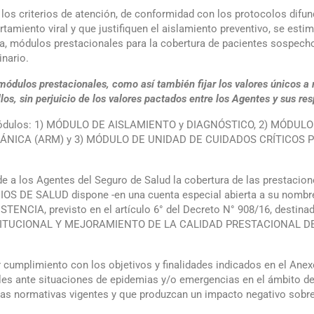
ar los criterios de atención, de conformidad con los protocolos di
miento viral y que justifiquen el aislamiento preventivo, se estim
ica, módulos prestacionales para la cobertura de pacientes sospe
inario.
módulos prestacionales, como así también fijar los valores únicos a
os, sin perjuicio de los valores pactados entre los Agentes y sus res
(3) módulos: 1) MÓDULO DE AISLAMIENTO y DIAGNÓSTICO, 2) MÓD
CÁNICA (ARM) y 3) MÓDULO DE UNIDAD DE CUIDADOS CRÍTICOS 
nde a los Agentes del Seguro de Salud la cobertura de las prestaci
OS DE SALUD dispone -en una cuenta especial abierta a su nom
ENCIA, previsto en el artículo 6° del Decreto N° 908/16, dest
TITUCIONAL Y MEJORAMIENTO DE LA CALIDAD PRESTACIONAL D
 cumplimiento con los objetivos y finalidades indicados en el Anexo
les ante situaciones de epidemias y/o emergencias en el ámbito del 
as normativas vigentes y que produzcan un impacto negativo sobre 