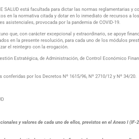
UD está facultada para dictar las normas reglamentarias y comp
tos en la normativa citada y dotar en lo inmediato de recursos a lo
es asistenciales, provocada por la pandemia de COVID-19.
tuno que, con carácter excepcional y extraordinario, se apoye fina
nados en la presente resolución, para cada uno de los módulos pre
ar el reintegro con la erogación.
Gestión Estratégica, de Administración, de Control Económico Fina
es conferidas por los Decretos Nº 1615/96, Nº 2710/12 y Nº 34/20.
UD
onales y valores de cada uno de ellos, previstos en el Anexo I (