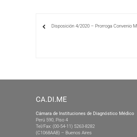
Disposición 4/2020 – Prorroga Convenio Mul
CA.DI.ME
Cámara de Instituciones de Diagnóstico Médico
Perú 590, Piso 4
Tel/Fax: (00-54-11) 5263-8282
(C1068AAB) – Buenos Aires