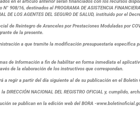
dos en el artículo anterior serán financiados con los recursos di
ecreto N° 908/16, destinados al PROGRAMA DE ASISTENCIA FINANC
DE LOS AGENTES DEL SEGURO DE SALUD, instituido por el Decret
ial de Reintegro de Aranceles por Prestaciones Moduladas por COVI
ante de la presente.
stración a que tramite la modificación presupuestaria específica pa
as de Información a fin de habilitar en forma inmediata el aplicati
ravés de la elaboración de los instructivos que correspondan.
regir a partir del día siguiente al de su publicación en el Boletín O
 la DIRECCIÓN NACIONAL DEL REGISTRO OFICIAL y, cumplido, archív
lución se publican en la edición web del BORA -www.boletinoficial.g