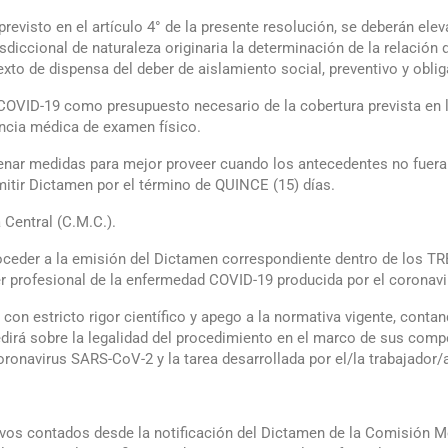
previsto en el artículo 4° de la presente resolución, se deberán el
sdiccional de naturaleza originaria la determinación de la relación
exto de dispensa del deber de aislamiento social, preventivo y oblig
COVID-19 como presupuesto necesario de la cobertura prevista en l
encia médica de examen físico.
nar medidas para mejor proveer cuando los antecedentes no fueran s
mitir Dictamen por el término de QUINCE (15) días.
Central (C.M.C.).
ceder a la emisión del Dictamen correspondiente dentro de los TR
er profesional de la enfermedad COVID-19 producida por el coronav
on estricto rigor científico y apego a la normativa vigente, contan
edirá sobre la legalidad del procedimiento en el marco de sus comp
oronavirus SARS-CoV-2 y la tarea desarrollada por el/la trabajador/
ivos contados desde la notificación del Dictamen de la Comisión M