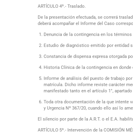
ARTÍCULO 4º.- Traslado.
De la presentación efectuada, se correrá traslad
deberá acompañar el Informe del Caso correspon
Denuncia de la contingencia en los términos d
Estudio de diagnóstico emitido por entidad s
Constancia de dispensa expresa otorgada po
Historia Clínica de la contingencia en donde 
Informe de análisis del puesto de trabajo por 
matrícula. Dicho informe reviste carácter me
manifestado tanto en el artículo 1°, apartado 
Toda otra documentación de la que intente va
y Urgencia Nº 367/20, cuando ello así lo amer
El silencio por parte de la A.R.T. o el E.A. habil
ARTÍCULO 5º.- Intervención de la COMISIÓN M