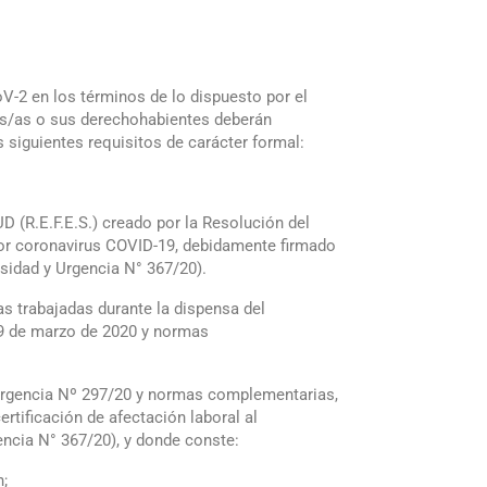
-2 en los términos de lo dispuesto por el
dos/as o sus derechohabientes deberán
guientes requisitos de carácter formal:
(R.E.F.E.S.) creado por la Resolución del
or coronavirus COVID-19, debidamente firmado
esidad y Urgencia N° 367/20).
as trabajadas durante la dispensa del
19 de marzo de 2020 y normas
 Urgencia Nº 297/20 y normas complementarias,
rtificación de afectación laboral al
encia N° 367/20), y donde conste:
n;