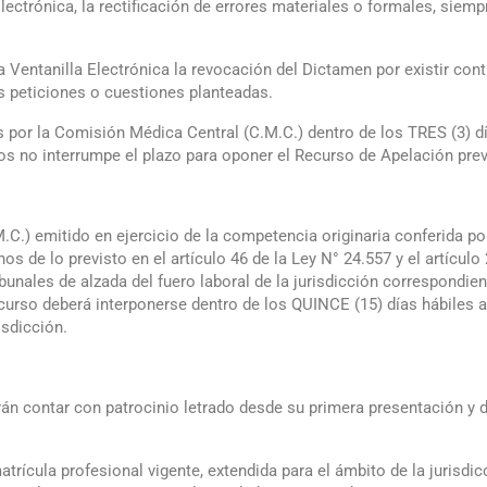
lectrónica, la rectificación de errores materiales o formales, siemp
la Ventanilla Electrónica la revocación del Dictamen por existir co
s peticiones o cuestiones planteadas.
 por la Comisión Médica Central (C.M.C.) dentro de los TRES (3) dí
os no interrumpe el plazo para oponer el Recurso de Apelación previs
.C.) emitido en ejercicio de la competencia originaria conferida po
os de lo previsto en el artículo 46 de la Ley N° 24.557 y el artícul
ibunales de alzada del fuero laboral de la jurisdicción correspondien
ecurso deberá interponerse dentro de los QUINCE (15) días hábiles 
isdicción.
rán contar con patrocinio letrado desde su primera presentación y 
rícula profesional vigente, extendida para el ámbito de la jurisdic