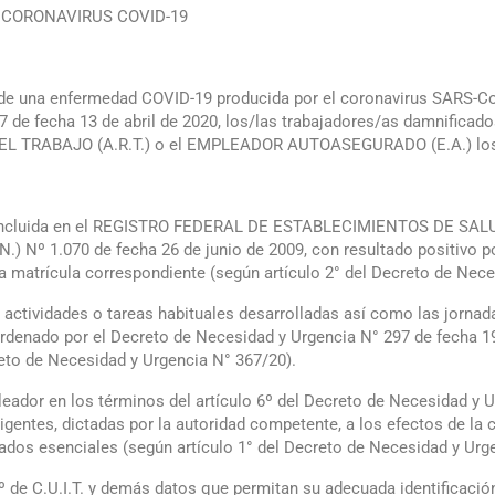
 CORONAVIRUS COVID-19
de una enfermedad COVID-19 producida por el coronavirus SARS-CoV
7 de fecha 13 de abril de 2020, los/las trabajadores/as damnifica
L TRABAJO (A.R.T.) o el EMPLEADOR AUTOASEGURADO (E.A.) los si
a incluida en el REGISTRO FEDERAL DE ESTABLECIMIENTOS DE SALUD 
Nº 1.070 de fecha 26 de junio de 2009, con resultado positivo p
 la matrícula correspondiente (según artículo 2° del Decreto de Nec
, actividades o tareas habituales desarrolladas así como las jornad
o ordenado por el Decreto de Necesidad y Urgencia N° 297 de fecha 
eto de Necesidad y Urgencia N° 367/20).
eador en los términos del artículo 6º del Decreto de Necesidad y
gentes, dictadas por la autoridad competente, a los efectos de la ce
ados esenciales (según artículo 1° del Decreto de Necesidad y Urg
de C.U.I.T. y demás datos que permitan su adecuada identificació