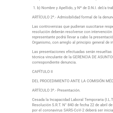
b) Nombre y Apellido, y Nº de D.N.I. del/a tra
ARTÍCULO 2º.- Admisibilidad formal de la denun
Las controversias que pudieran suscitarse respe
resolución deberán resolverse con intervenció
representante podrá llevar a cabo la presen
Organismo, con arreglo al principio general de 
Las presentaciones efectuadas serán resueltas
técnica vinculante de la GERENCIA DE ASUNTOS 
correspondiente denuncia.
CAPÍTULO II
DEL PROCEDIMIENTO ANTE LA COMISIÓN MÉD
ARTÍCULO 3º.- Presentación.
Cesada la Incapacidad Laboral Temporaria (I.L
Resolución S.R.T. N° 840 de fecha 22 de abril de
por el coronavirus SARS-CoV-2 deberá ser inicia