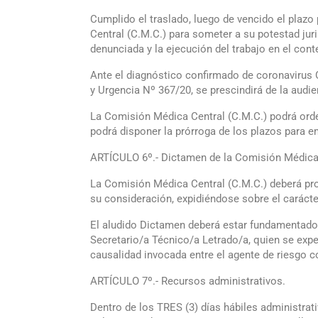
Cumplido el traslado, luego de vencido el plazo 
Central (C.M.C.) para someter a su potestad juri
denunciada y la ejecución del trabajo en el cont
Ante el diagnóstico confirmado de coronavirus 
y Urgencia Nº 367/20, se prescindirá de la audi
La Comisión Médica Central (C.M.C.) podrá orde
podrá disponer la prórroga de los plazos para e
ARTÍCULO 6º.- Dictamen de la Comisión Médica 
La Comisión Médica Central (C.M.C.) deberá pro
su consideración, expidiéndose sobre el caráct
El aludido Dictamen deberá estar fundamentado c
Secretario/a Técnico/a Letrado/a, quien se exp
causalidad invocada entre el agente de riesgo c
ARTÍCULO 7º.- Recursos administrativos.
Dentro de los TRES (3) días hábiles administrat