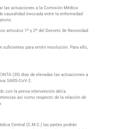
evar las actuaciones a la Comisión Médica
 de causalidad invocada entre la enfermedad
atorio.
os artículos 1º y 2º del Decreto de Necesidad
uficientes para emitir resolución. Para ello,
EINTA (30) días de elevadas las actuaciones a
irus SARS-CoV-2.
do con la previa intervención del/a
etencias así como respecto de la relación de
a.
édica Central (C.M.C.) las partes podrán