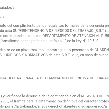
bajador/a.
cia.
cto del cumplimiento de los requisitos formales de la denuncia prev
n de esta SUPERINTENDENCIA DE RIESGOS DEL TRABAJO (S.R.T.), a c
tación correspondiente ante el DEPARTAMENTO DE ATENCIÓN AL P
informalismo consagrado en el artículo 1° de la Ley N° 19.549.
 dentro de un plazo máximo, improrrogable y perentorio de CUAREN
JURÍDICOS Y NORMATIVOS de esta S.R.T., que, en caso de silencio,
ICA CENTRAL PARA LA DETERMINACIÓN DEFINITIVA DEL CÁRA
.T.) y verificada la denuncia de la contingencia en el REGISTRO
 2005, el trámite para la determinación definitiva del carácter pro
do por el/la trabajador/a, sus derechohabientes o su apoderado/a, 