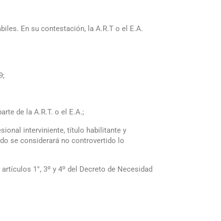
iles. En su contestación, la A.R.T o el E.A.
9;
te de la A.R.T. o el E.A.;
onal interviniente, título habilitante y
ado se considerará no controvertido lo
 artículos 1°, 3º y 4º del Decreto de Necesidad