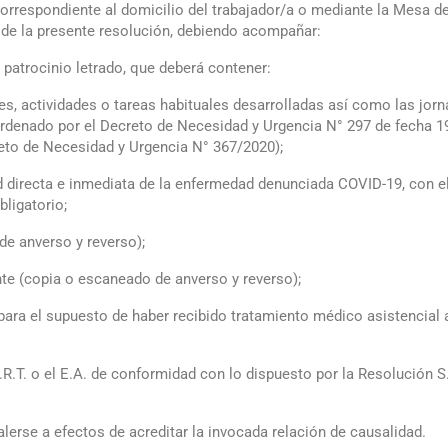
pondiente al domicilio del trabajador/a o mediante la Mesa de En
 de la presente resolución, debiendo acompañar:
patrocinio letrado, que deberá contener:
es, actividades o tareas habituales desarrolladas así como las jor
o ordenado por el Decreto de Necesidad y Urgencia N° 297 de fecha 
eto de Necesidad y Urgencia N° 367/2020);
d directa e inmediata de la enfermedad denunciada COVID-19, con e
bligatorio;
de anverso y reverso);
nte (copia o escaneado de anverso y reverso);
para el supuesto de haber recibido tratamiento médico asistencial 
R.T. o el E.A. de conformidad con lo dispuesto por la Resolución S
lerse a efectos de acreditar la invocada relación de causalidad.