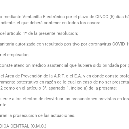
o mediante Ventanilla Electrónica por el plazo de CINCO (5) días háb
diente, el que deberá contener en todos los casos:
el artículo 1º de la presente resolución;
anitaria autorizada con resultado positivo por coronavirus COVID-1
r el empleador;
conste atención médico asistencial que hubiera sido brindada por par
el Área de Prevención de la A.R.T. o el E.A. y en donde conste profesi
ramente potestativo en razón de lo cual en caso de no ser present
2 como en el artículo 3°, apartado 1, inciso a) de la presente;
lerse a los efectos de desvirtuar las presunciones previstas en los
ite.
itarán la prosecución de las actuaciones.
ÉDICA CENTRAL (C.M.C.).