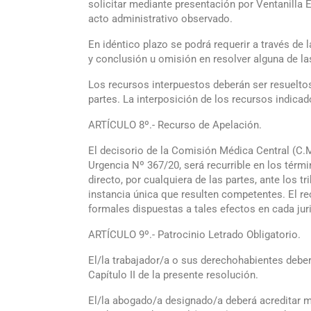
solicitar mediante presentación por Ventanilla E
acto administrativo observado.
En idéntico plazo se podrá requerir a través de 
y conclusión u omisión en resolver alguna de la
Los recursos interpuestos deberán ser resueltos
partes. La interposición de los recursos indicad
ARTÍCULO 8º.- Recurso de Apelación.
El decisorio de la Comisión Médica Central (C.M
Urgencia Nº 367/20, será recurrible en los términ
directo, por cualquiera de las partes, ante los tr
instancia única que resulten competentes. El r
formales dispuestas a tales efectos en cada jur
ARTÍCULO 9º.- Patrocinio Letrado Obligatorio.
El/la trabajador/a o sus derechohabientes debe
Capítulo II de la presente resolución.
El/la abogado/a designado/a deberá acreditar mat