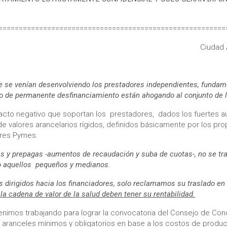
========================================================
Ciudad 
 que se venían desenvolviendo los prestadores independientes, fun
tado de permanente desfinanciamiento están ahogando al conjunto de
cto negativo que soportan los prestadores, dados los fuertes a
e valores arancelarios rígidos, definidos básicamente por los prop
ores Pymes.
es y prepagas -aumentos de recaudación y suba de cuotas-, no se t
do aquellos pequeños y medianos.
irigidos hacia los financiadores, solo reclamamos su traslado en 
a cadena de valor de la salud deben tener su rentabilidad.
imos trabajando para lograr la convocatoria del Consejo de Conc
r aranceles mínimos y obligatorios en base a los costos de produ