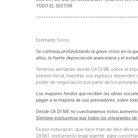
TODO EL SECTOR.
=========================================
Estimado Socio:
Se continúa profundizando la grave crisis en la
años, la fuerte depreciación arancelaria y el es
Venimos alertando desde CA.DI.ME sobre el impa
presión fiscal, mientras sus ingresos dependen d
poder de negociación por parte de los prestad
Los mayores fondos que reciben las obras social
pagan a la mayoría de sus prestadores, sobre to
Desde CA.DI.ME no cuestionamos estos aumentos d
Siempre sostuvimos que todos los integrantes de l
Es por esta razón que hace más de diez años ven
23.661, instrumento legal vigente para concerta