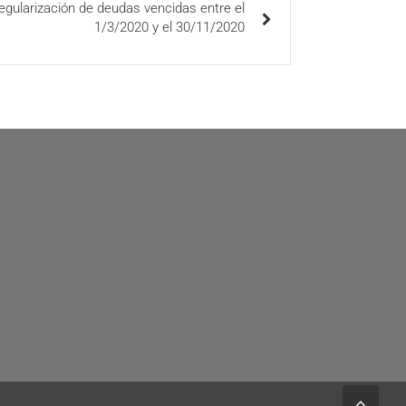
egularización de deudas vencidas entre el
1/3/2020 y el 30/11/2020