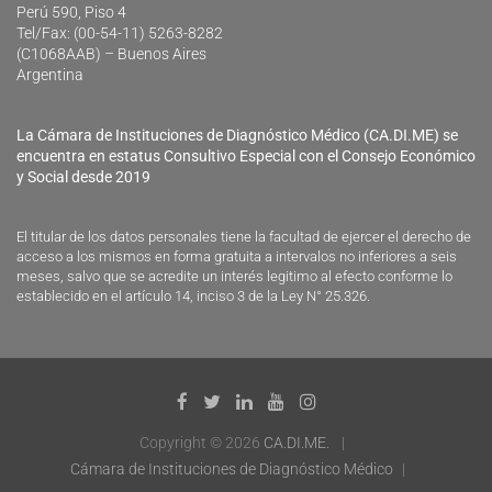
Perú 590, Piso 4
Tel/Fax: (00-54-11) 5263-8282
(C1068AAB) – Buenos Aires
Argentina
La Cámara de Instituciones de Diagnóstico Médico (CA.DI.ME) se
encuentra en estatus Consultivo Especial con el Consejo Económico
y Social desde 2019
El titular de los datos personales tiene la facultad de ejercer el derecho de
acceso a los mismos en forma gratuita a intervalos no inferiores a seis
meses, salvo que se acredite un interés legitimo al efecto conforme lo
establecido en el artículo 14, inciso 3 de la Ley N° 25.326.
Copyright © 2026
CA.DI.ME.
Cámara de Instituciones de Diagnóstico Médico