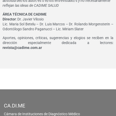
absoluta del/los autor/es o el/los entrevistado/s y no necesariamente
reflejan las ideas de CADIME SALUD
ÁREA TÉCNICA DE CADIME
Director
: Dr. Javier Vilosio
Lic. Maria Sol Betelu – Dr. Luis Marcos – Dr. Rolando Morgensterin –
Odontólogo Sandro Paganucci – Lic. Miriam Slater
Aportes, opiniones, críticas, sugerencias y elogios se reciben en la
dirección especialmente dedicada a lectores:
revista@cadime.com.ar
CA.DI.ME
Cámara de Instituciones de Diagnóstico Médico