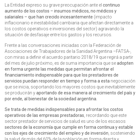
La Entidad expreso su grave preocupación ante el
continuo
aumento de los costos – insumos médicos, no médicos y
salariales – que han crecido incesantemente
(impacto
inflacionario e inestabilidad cambiaria que afectan directamente a
los costos operativos e inversiones del sector) agravando la
situación de desfasaje entre los gastos y los recursos.
Frente a las conversaciones iniciadas con la Federación de
Asociaciones de Trabajadores de la Sanidad Argentina –FATSA-,
con miras a definir el acuerdo paritario 2018/19 que regirá a partir
del mes de julio próximo, es de suma importancia que se
adopten
en forma urgente las medidas que permitan afrontar el
financiamiento indispensable para que los prestadores de
servicios puedan responder en tiempo y forma a esta
negociación
que se inicia, soportando los mayores costos que inevitablemente
se producirán y
aportando de esa manera al crecimiento del país y
por ende, al bienestar de la sociedad argentina.
Se trata de medidas indispensables para afrontar los costos
operativos de las empresas prestadoras
, recordando que este
sector prestador de servicios de salud es uno de los escasos
sectores de la economía que cumple en forma continua y estable
con los ejes de crecimiento del empleo y de inversión
, sosteniendo
la salud de más del 60% de la población en forma directa y