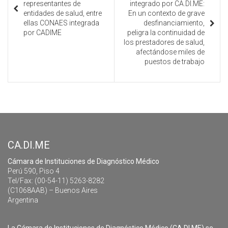
representantes de
integrado por CA.DI.ME:
entidades de salud, entre
En un contexto de grave
ellas CONAES integrada
desfinanciamiento,
por CADIME
peligra la continuidad de
los prestadores de salud,
afectándose miles de
puestos de trabajo
CA.DI.ME
Cámara de Instituciones de Diagnóstico Médico
Perú 590, Piso 4
Tel/Fax: (00-54-11) 5263-8282
(C1068AAB) – Buenos Aires
Argentina