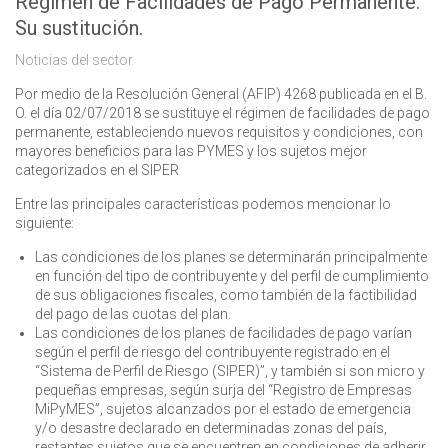
Regimen de Facilidades de Pago Permanente.
Su sustitución.
Noticias del sector
Por medio de la Resolución General (AFIP) 4268 publicada en el B.
O. el día 02/07/2018 se sustituye el régimen de facilidades de pago
permanente, estableciendo nuevos requisitos y condiciones, con
mayores beneficios para las PYMES y los sujetos mejor
categorizados en el SIPER
Entre las principales características podemos mencionar lo
siguiente:
Las condiciones de los planes se determinarán principalmente
en función del tipo de contribuyente y del perfil de cumplimiento
de sus obligaciones fiscales, como también de la factibilidad
del pago de las cuotas del plan.
Las condiciones de los planes de facilidades de pago varían
según el perfil de riesgo del contribuyente registrado en el
“Sistema de Perfil de Riesgo (SIPER)”, y también si son micro y
pequeñas empresas, según surja del “Registro de Empresas
MiPyMES”, sujetos alcanzados por el estado de emergencia
y/o desastre declarado en determinadas zonas del país,
restantes sujetos que se encuentren en condiciones de adherir