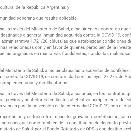
cultural de la República Argentina; y
nmunidad soberana que resulte aplicable.
nal, a través del Ministerio de Salud, a incluir en los contratos qu
destinadas a generar inmunidad adquirida contra la COVID-19, con
ón administrativa 1.721/20, cláusulas que establezcan condiciones 
s relacionadas con y en favor de quienes participen de la investiga
uellas originadas en maniobras fraudulentas, conductas maliciosas 
del Ministerio de Salud, a incluir cláusulas o acuerdos de confidenc
a contra la COVID-19, de conformidad con las leyes 27.275, de Acc
 complementarias y modificatorias.
nal, a través del Ministerio de Salud, a suscribir, en los contratos
vos previos y posteriores tendientes al efectivo cumplimiento de ést
a vacuna para la prevención de la enfermedad COVID-19, con el obj
mportación y de todo otro impuesto, gravamen, contribución, tasa o
lor agregado, así como también de la constitución de depósito previ
Ministerio de Salud, por el Fondo Rotatorio de OPS o con destino ex