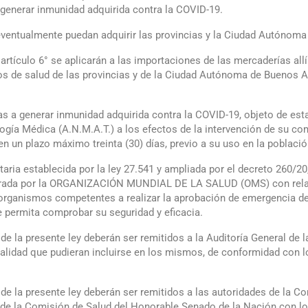
 generar inmunidad adquirida contra la COVID-19.
 eventualmente puedan adquirir las provincias y la Ciudad Autónoma
 artículo 6° se aplicarán a las importaciones de las mercaderías al
os de salud de las provincias y de la Ciudad Autónoma de Buenos Aire
as a generar inmunidad adquirida contra la COVID-19, objeto de esta
ía Médica (A.N.M.A.T.) a los efectos de la intervención de su com
n un plazo máximo treinta (30) días, previo a su uso en la població
aria establecida por la ley 27.541 y ampliada por el decreto 260/20
arada por la ORGANIZACIÓN MUNDIAL DE LA SALUD (OMS) con relació
organismos competentes a realizar la aprobación de emergencia de 
ue permita comprobar su seguridad y eficacia.
d de la presente ley deberán ser remitidos a la Auditoría General d
ialidad que pudieran incluirse en los mismos, de conformidad con lo
 de la presente ley deberán ser remitidos a las autoridades de la C
de la Comisión de Salud del Honorable Senado de la Nación con lo