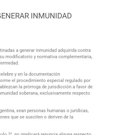
A GENERAR INMUNIDAD
estinadas a generar inmunidad adquirida contra
, su modificatorio y normativa complementaria,
nfermedad.
e celebre y en la documentación
forme el procedimiento especial regulado por
tablezcan la prórroga de jurisdicción a favor de
e inmunidad soberana, exclusivamente respecto
rgentina, sean personas humanas o jurídicas,
iones que se susciten o deriven de la
ulo 2°, no implicará renuncia alguna respecto