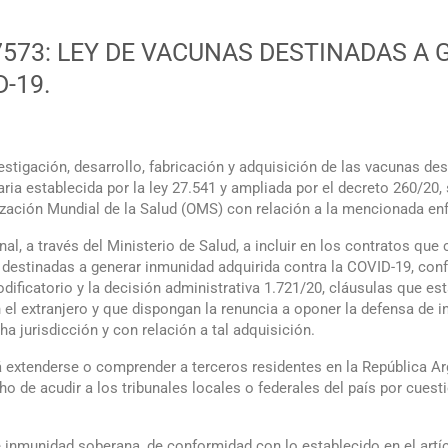
y 27573: LEY DE VACUNAS DESTINADAS 
-19.
vestigación, desarrollo, fabricación y adquisición de las vacunas d
ria establecida por la ley 27.541 y ampliada por el decreto 260/20
nización Mundial de la Salud (OMS) con relación a la mencionada e
nal, a través del Ministerio de Salud, a incluir en los contratos qu
destinadas a generar inmunidad adquirida contra la COVID-19, con
modificatorio y la decisión administrativa 1.721/20, cláusulas que es
 en el extranjero y que dispongan la renuncia a oponer la defensa d
a jurisdicción y con relación a tal adquisición.
á extenderse o comprender a terceros residentes en la República A
 de acudir a los tribunales locales o federales del país por cuest
e inmunidad soberana, de conformidad con lo establecido en el artíc