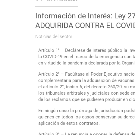
Información de Interés: Le
ADQUIRIDA CONTRA EL COVID
Noticias del sector
Artículo 1° – Declárese de interés público la in
la COVID-19 en el marco de la emergencia sanita
en virtud de la pandemia declarada por la Orga
Artículo 2° – Facúltase al Poder Ejecutivo nacio
complementaria para la adquisición de vacunas 
el artículo 2°, inciso 6, del decreto 260/20, su 
los tribunales arbitrales y judiciales con sede
de los reclamos que se pudieren producir en dich
En ningún caso la prórroga de jurisdicción podr
quienes en todos los casos conservan su derecho
aplicación de estos contratos.
Artículo 3° – La renuncia a oponer la defensa d