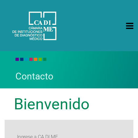
CA.DI.ME.
Cámara de Instituciones de Diagnóstico Médico
Ingresar
Contacto
Bienvenido
Ingrese a CA.DI.ME.