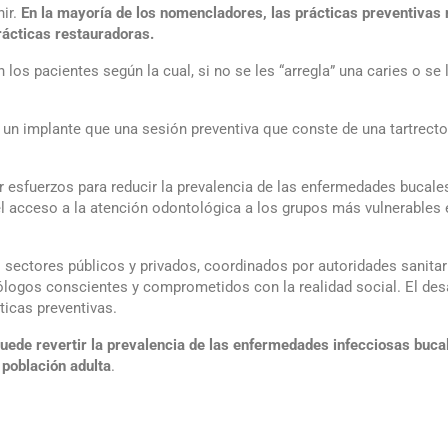
nir.
En la mayoría de los nomencladores, las prácticas preventivas 
rácticas restauradoras.
los pacientes según la cual, si no se les “arregla” una caries o se 
un implante que una sesión preventiva que conste de una tartrectom
r esfuerzos para reducir la prevalencia de las enfermedades bucal
el acceso a la atención odontológica a los grupos más vulnerables e
sectores públicos y privados, coordinados por autoridades sanitaria
ogos conscientes y comprometidos con la realidad social. El des
ticas preventivas.
puede revertir la prevalencia de las enfermedades infecciosas buc
 población adulta
.