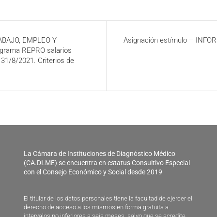
RABAJO, EMPLEO Y
Asignación estímulo – INF
ograma REPRO salarios
31/8/2021. Criterios de
La Cámara de Instituciones de Diagnóstico Médico
(CA.DI.ME) se encuentra en estatus Consultivo Especial
con el Consejo Económico y Social desde 2019
El titular de los datos personales tiene la facultad de ejercer el
derecho de acceso a los mismos en forma gratuita a
intervalos no inferiores a seis meses, salvo que se acredite