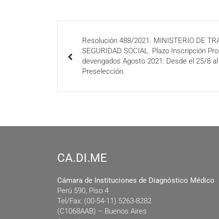
Resolución 488/2021. MINISTERIO DE T
SEGURIDAD SOCIAL. Plazo Inscripción Pr
devengados Agosto 2021: Desde el 25/8 al 
Preselección.
CA.DI.ME
Cámara de Instituciones de Diagnóstico Médico
Perú 590, Piso 4
Tel/Fax: (00-54-11) 5263-8282
(C1068AAB) – Buenos Aires