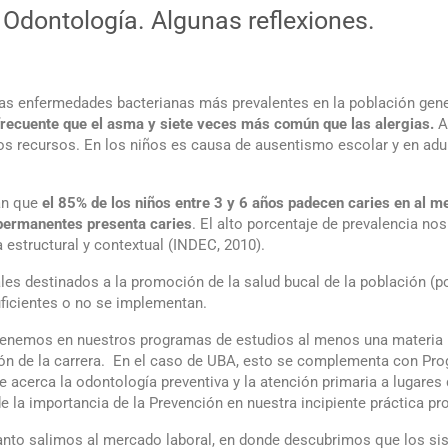
Odontología. Algunas reflexiones.
s enfermedades bacterianas más prevalentes en la población general
frecuente que el asma y siete veces más común que las alergias.
Af
 recursos. En los niños es causa de ausentismo escolar y en adult
ran que
el 85% de los niños entre 3 y 6 años padecen caries en al m
 permanentes presenta caries
. El alto porcentaje de prevalencia no
 estructural y contextual (INDEC, 2010).
s destinados a la promoción de la salud bucal de la población (por 
uficientes o no se implementan.
 tenemos en nuestros programas de estudios al menos una materia 
ión de la carrera. En el caso de UBA, esto se complementa con Pro
 acerca la odontología preventiva y la atención primaria a lugares 
la importancia de la Prevención en nuestra incipiente práctica pro
cuanto salimos al mercado laboral, en donde descubrimos que los s