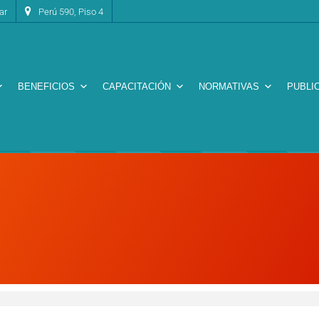
ar
Perú 590, Piso 4
BENEFICIOS
CAPACITACIÓN
NORMATIVAS
PUBLI
Revista CADIME – Época IV Nro. 20