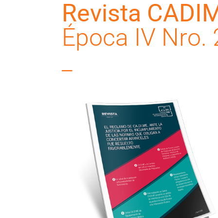
Revista CADI
Época IV Nro. 
_