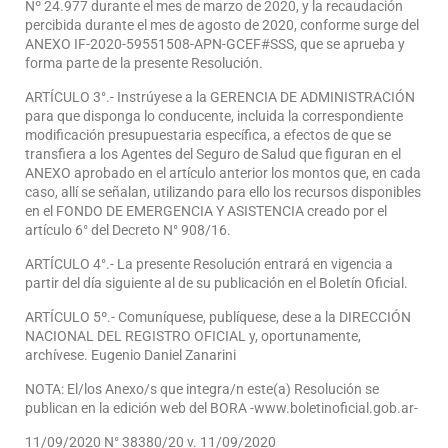
Nº 24.977 durante el mes de marzo de 2020, y la recaudación
percibida durante el mes de agosto de 2020, conforme surge del
ANEXO IF-2020-59551508-APN-GCEF#SSS, que se aprueba y
forma parte de la presente Resolución.
ARTÍCULO 3°.- Instrúyese a la GERENCIA DE ADMINISTRACIÓN
para que disponga lo conducente, incluida la correspondiente
modificación presupuestaria específica, a efectos de que se
transfiera a los Agentes del Seguro de Salud que figuran en el
ANEXO aprobado en el artículo anterior los montos que, en cada
caso, allí se señalan, utilizando para ello los recursos disponibles
en el FONDO DE EMERGENCIA Y ASISTENCIA creado por el
artículo 6° del Decreto N° 908/16.
ARTÍCULO 4°.- La presente Resolución entrará en vigencia a
partir del día siguiente al de su publicación en el Boletín Oficial.
ARTÍCULO 5º.- Comuníquese, publíquese, dese a la DIRECCIÓN
NACIONAL DEL REGISTRO OFICIAL y, oportunamente,
archívese. Eugenio Daniel Zanarini
NOTA: El/los Anexo/s que integra/n este(a) Resolución se
publican en la edición web del BORA -www.boletinoficial.gob.ar-
11/09/2020 N° 38380/20 v. 11/09/2020