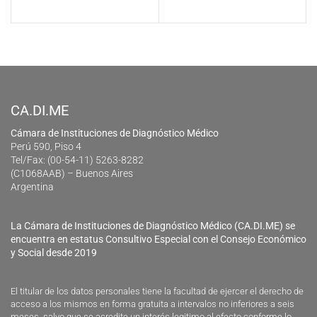
CA.DI.ME
Cámara de Instituciones de Diagnóstico Médico
Perú 590, Piso 4
Tel/Fax: (00-54-11) 5263-8282
(C1068AAB) – Buenos Aires
Argentina
La Cámara de Instituciones de Diagnóstico Médico (CA.DI.ME) se
encuentra en estatus Consultivo Especial con el Consejo Económico
y Social desde 2019
El titular de los datos personales tiene la facultad de ejercer el derecho de
acceso a los mismos en forma gratuita a intervalos no inferiores a seis
meses, salvo que se acredite un interés legitimo al efecto conforme lo