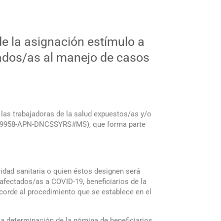
e la asignación estímulo a
cados/as al manejo de casos
 las trabajadoras de la salud expuestos/as y/o
4559958-APN-DNCSSYRS#MS), que forma parte
ridad sanitaria o quien éstos designen será
afectados/as a COVID-19, beneficiarios de la
acorde al procedimiento que se establece en el
 la determinación de la nómina de beneficiarios