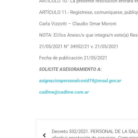
ARTÍCULO 10.- La presente resolución entrará en
ARTÍCULO 11.- Regístrese, comuníquese, publí
Carla Vizzotti – Claudio Omar Moroni
NOTA: El/los Anexo/s que integra/n este(a) Reso
21/05/2021 N° 34952/21 v. 21/05/2021
Fecha de publicación 21/05/2021
SOLICITE ASESORAMIENTO A:
asignacionpersonalcovid19@msal.gov.ar
cadime@cadime.com.ar
Decreto 332/2021. PERSONAL DE LA SALUD