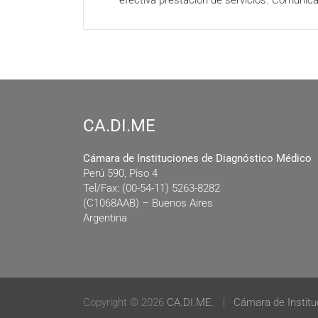
efectiva prestación de servicios. Comunica
CA.DI.ME
Cámara de Instituciones de Diagnóstico Médico
Perú 590, Piso 4
Tel/Fax: (00-54-11) 5263-8282
(C1068AAB) – Buenos Aires
Argentina
Copyright © 2026
CA.DI.ME.
Cámara de Institu