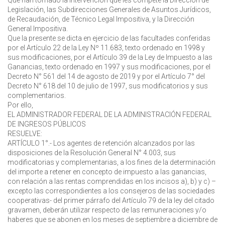
Que han tomado la intervención que les compete la Dirección de
Legislación, las Subdirecciones Generales de Asuntos Jurídicos,
de Recaudación, de Técnico Legal Impositiva, y la Dirección
General Impositiva.
Que la presente se dicta en ejercicio de las facultades conferidas
por el Artículo 22 de la Ley Nº 11.683, texto ordenado en 1998 y
sus modificaciones, por el Artículo 39 de la Ley de Impuesto a las
Ganancias, texto ordenado en 1997 y sus modificaciones, por el
Decreto N° 561 del 14 de agosto de 2019 y por el Artículo 7° del
Decreto N° 618 del 10 de julio de 1997, sus modificatorios y sus
complementarios.
Por ello,
EL ADMINISTRADOR FEDERAL DE LA ADMINISTRACIÓN FEDERAL
DE INGRESOS PÚBLICOS
RESUELVE:
ARTÍCULO 1°.- Los agentes de retención alcanzados por las
disposiciones de la Resolución General N° 4.003, sus
modificatorias y complementarias, a los fines de la determinación
del importe a retener en concepto de impuesto a las ganancias,
con relación a las rentas comprendidas en los incisos a), b) y c) –
excepto las correspondientes a los consejeros de las sociedades
cooperativas- del primer párrafo del Artículo 79 de la ley del citado
gravamen, deberán utilizar respecto de las remuneraciones y/o
haberes que se abonen en los meses de septiembre a diciembre de