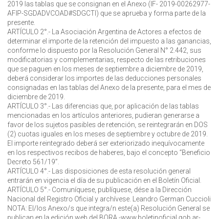
2019 las tablas que se consignan en el Anexo (IF- 2019-00262977-
AFIP-SGDADVCOAD#SDGCTI) que se aprueba y forma parte de la
presente.
ARTÍCULO 2°.- La Asociación Argentina de Actores a efectos de
determinar el importe de la retención del impuesto a las ganancias,
conforme lo dispuesto por la Resolución General N° 2.442, sus
modificatorias y complementarias, respecto de las retribuciones
que se paguen en los meses de septiembre a diciembre de 2019,
deberá considerar los importes de las deducciones personales
consignadas en las tablas del Anexo de la presente, para el mes de
diciembre de 2019.
ARTÍCULO 3°.- Las diferencias que, por aplicación de las tablas
mencionadas en los artículos anteriores, pudieran generarse a
favor de los sujetos pasibles de retención, se reintegrarán en DOS
(2) cuotas iguales en los meses de septiembre y octubre de 2019.
El importe reintegrado deberá ser exteriorizado inequívocamente
en los respectivos recibos de haberes, bajo el concepto “Beneficio
Decreto 561/19”.
ARTÍCULO 4°.- Las disposiciones de esta resolución general
entrarán en vigencia el día de su publicación en el Boletín Oficial.
ARTÍCULO 5°.- Comuníquese, publíquese, dése a la Dirección
Nacional del Registro Oficial y archívese. Leandro German Cuccioli
NOTA: El/los Anexo/s que integra/n este(a) Resolución General se
publican en la edición web del BORA -www.boletinoficial.gob.ar-