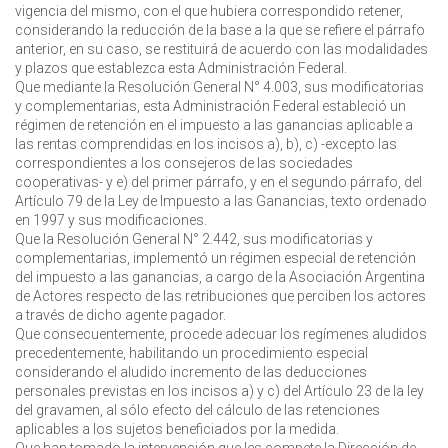
vigencia del mismo, con el que hubiera correspondido retener,
considerando la reducción de la base a la que se refiere el párrafo
anterior, en su caso, se restituirá de acuerdo con las modalidades
y plazos que establezca esta Administración Federal.
Que mediante la Resolución General N° 4.003, sus modificatorias
y complementarias, esta Administración Federal estableció un
régimen de retención en el impuesto a las ganancias aplicable a
las rentas comprendidas en los incisos a), b), c) -excepto las
correspondientes a los consejeros de las sociedades
cooperativas- y e) del primer párrafo, y en el segundo párrafo, del
Artículo 79 de la Ley de Impuesto a las Ganancias, texto ordenado
en 1997 y sus modificaciones.
Que la Resolución General N° 2.442, sus modificatorias y
complementarias, implementó un régimen especial de retención
del impuesto a las ganancias, a cargo de la Asociación Argentina
de Actores respecto de las retribuciones que perciben los actores
a través de dicho agente pagador.
Que consecuentemente, procede adecuar los regímenes aludidos
precedentemente, habilitando un procedimiento especial
considerando el aludido incremento de las deducciones
personales previstas en los incisos a) y c) del Artículo 23 de la ley
del gravamen, al sólo efecto del cálculo de las retenciones
aplicables a los sujetos beneficiados por la medida.