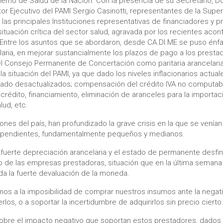
ierno de Salud de la Nación. Con la presencia de su Secretario, D
ctor Ejecutivo del PAMI Sergio Casinotti, representantes de la Supe
 las principales Instituciones representativas de financiadores y 
 situación crítica del sector salud, agravada por los recientes aco
Entre los asuntos que se abordaron, desde CA.DI.ME se puso énfas
aria, en mejorar sustancialmente los plazos de pago a los presta
el Consejo Permanente de Concertación como paritaria arancelari
a situación del PAMI, ya que dado los niveles inflacionarios actua
do desactualizados; compensación del crédito IVA no computable
 crédito, financiamiento, eliminación de aranceles para la importa
lud, etc.
ones del país, han profundizado la grave crisis en la que se venía
ependientes, fundamentalmente pequeños y medianos.
 fuerte depreciación arancelaria y el estado de permanente desfi
o de las empresas prestadoras, situación que en la última semana
a la fuerte devaluación de la moneda.
os a la imposibilidad de comprar nuestros insumos ante la negati
os, o a soportar la incertidumbre de adquirirlos sin precio cierto
obre el impacto negativo que soportan estos prestadores, dados 