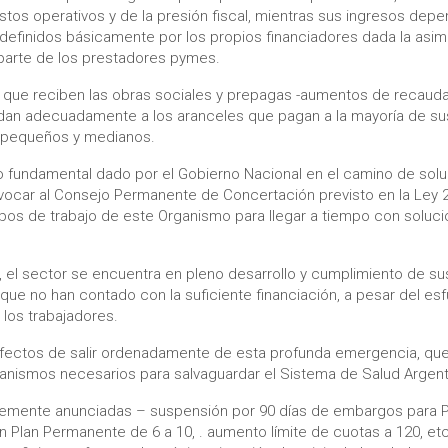
os operativos y de la presión fiscal, mientras sus ingresos dep
, definidos básicamente por los propios financiadores dada la asim
parte de los prestadores pymes.
que reciben las obras sociales y prepagas -aumentos de recauda
ladan adecuadamente a los aranceles que pagan a la mayoría de su
 pequeños y medianos.
fundamental dado por el Gobierno Nacional en el camino de solu
vocar al Consejo Permanente de Concertación previsto en la Ley 26
pos de trabajo de este Organismo para llegar a tiempo con soluci
, el sector se encuentra en pleno desarrollo y cumplimiento de su
 que no han contado con la suficiente financiación, a pesar del es
os trabajadores.
 efectos de salir ordenadamente de esta profunda emergencia, que
anismos necesarios para salvaguardar el Sistema de Salud Argent
temente anunciadas – suspensión por 90 días de embargos para 
n Plan Permanente de 6 a 10, . aumento límite de cuotas a 120, et