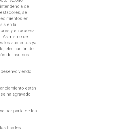
octor Adolfo
rintendencia de
prestadores, se
ntecimientos en
is en la
dores y en acelerar
a. Asimismo se
les los aumentos ya
; eliminación del
ción de insumos
n desenvolviendo
nanciamiento están
 se ha agravado
va por parte de los
.
los fuertes