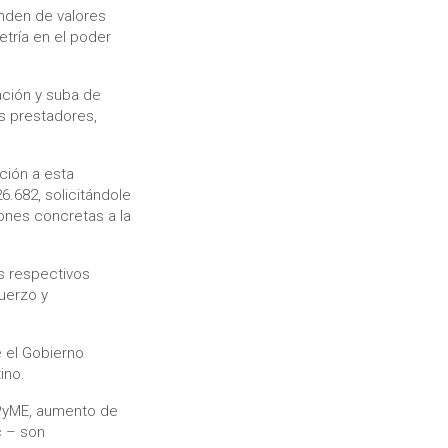
enden de valores
etría en el poder
ción y suba de
s prestadores,
ción a esta
.682, solicitándole
ones concretas a la
s respectivos
fuerzo y
 el Gobierno
ino.
PyME, aumento de
c – son