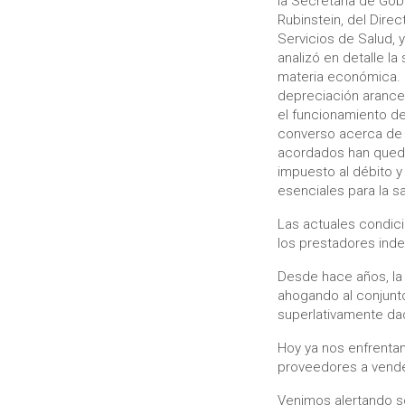
la Secretaria de Gob
Rubinstein, del Dire
Servicios de Salud, y
analizó en detalle la
materia económica. 
depreciación arancel
el funcionamiento d
converso acerca de l
acordados han queda
impuesto al débito y
esenciales para la sa
Las actuales condici
los prestadores ind
Desde hace años, la
ahogando al conjunt
superlativamente dad
Hoy ya nos enfrentam
proveedores a venderl
Venimos alertando s