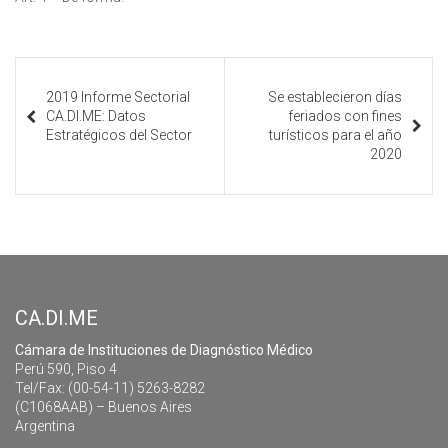
2019 Informe Sectorial
Se establecieron días
CA.DI.ME: Datos
feriados con fines
Estratégicos del Sector
turísticos para el año
2020
CA.DI.ME
Cámara de Instituciones de Diagnóstico Médico
Perú 590, Piso 4
Tel/Fax: (00-54-11) 5263-8282
(C1068AAB) – Buenos Aires
Argentina