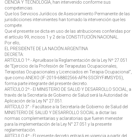
CIENCIA Y TECNOLOGÍA, han intervenido conforme sus
competencias.
Que los Servicios Jurídicos de Asesoramiento Permanente de las
jurisdicciones intervinientes han tomado la intervención que les
compete.
Que el presente se dicta en uso de las atribuciones conferidas por
el artículo 99, incisos 1 y 2 de la CONSTITUCIÓN NACIONAL.
Por ello,
EL PRESIDENTE DE LA NACIÓN ARGENTINA
DECRETA:
ARTÍCULO 1º.- Apruébase la Reglamentación de la Ley Nº 27.051
de “Ejercicio de la Profesión de Terapeutas Ocupacionales,
Terapistas Ocupacionales y Licenciados en Terapia Ocupacional”,
que como ANEXO (IF-2019-68802566-APN-SSCRYF#MSYDS),
forma parte integrante del presente decreto.
ARTÍCULO 2º.- El MINISTERIO DE SALUD Y DESARROLLO SOCIAL, a
través de la Secretaría de Gobierno de Salud será la Autoridad de
Aplicación de la Ley N° 27.051.
ARTÍCULO 3°.- Facúltase a la Secretaría de Gobierno de Salud del
MINISTERIO DE SALUD Y DESARROLLO SOCIAL a dictar las
normas complementarias y aclaratorias que fueren menester
para la implementación de la Ley N° 27.051 y la presente
reglamentación.
ARTÍCULO 4º.- El presente decreto entrará en vigencia a partir del