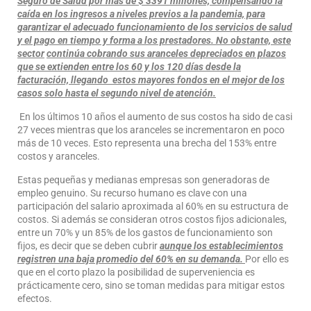
Seguro de Salud por más de $ 3391 millones, compensando la
caída en los ingresos a niveles previos a la pandemia, para
garantizar el adecuado funcionamiento de los servicios de salud
y el pago en tiempo y forma a los prestadores. No obstante, este
sector
continúa cobrando sus aranceles depreciados en plazos
que se extienden entre los 60 y los 120 días desde la
facturación, llegando estos mayores fondos en el mejor de los
casos solo hasta el segundo nivel de atención.
En los últimos 10 años el aumento de sus costos ha sido de casi
27 veces mientras que los aranceles se incrementaron en poco
más de 10 veces. Esto representa una brecha del 153% entre
costos y aranceles.
Estas pequeñas y medianas empresas son generadoras de
empleo genuino. Su recurso humano es clave con una
participación del salario aproximada al 60% en su estructura de
costos. Si además se consideran otros costos fijos adicionales,
entre un 70% y un 85% de los gastos de funcionamiento son
fijos, es decir que se deben cubrir
aunque los establecimientos
registren una baja promedio del 60% en su demanda.
Por ello es
que en el corto plazo la posibilidad de superveniencia es
prácticamente cero, sino se toman medidas para mitigar estos
efectos.