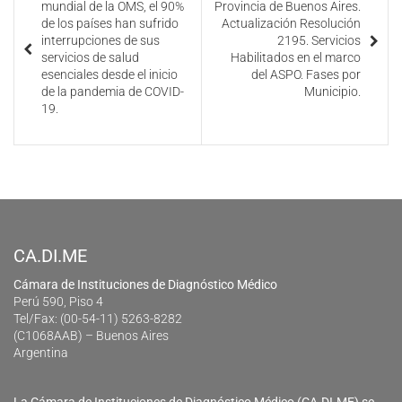
mundial de la OMS, el 90%
Provincia de Buenos Aires.
de los países han sufrido
Actualización Resolución
interrupciones de sus
2195. Servicios
servicios de salud
Habilitados en el marco
esenciales desde el inicio
del ASPO. Fases por
de la pandemia de COVID-
Municipio.
19.
CA.DI.ME
Cámara de Instituciones de Diagnóstico Médico
Perú 590, Piso 4
Tel/Fax: (00-54-11) 5263-8282
(C1068AAB) – Buenos Aires
Argentina